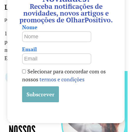
Receba notificações de
LIMPEZA ENERGÉTICA:
novidades, novos artigos e
promoções de OlharPositivo.
por
Olharpositivo
19 de Junho, 2020
Nome
1-No início da sua sessão, passaremos um breve
período discutindo o seu cenário de vida atual, e o
Email
motivo de estar aqui. 2- LIMPEZA
ENERGÉTICA…
Ler mais »
Selecionar para concordar com os
nossos
termos e condições