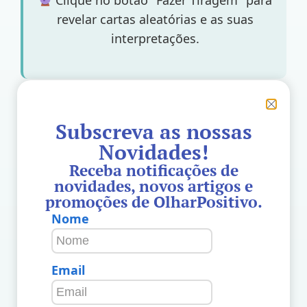
Clique no botão "Fazer Tiragem" para
revelar cartas aleatórias e as suas
interpretações.
Fazer Tiragem
Subscreva as nossas
Novidades!
Receba notificações de
novidades, novos artigos e
promoções de OlharPositivo.
Nota: Esta leitura de tarot é para entretenimento e
Nome
reflexão. As cartas oferecem orientação, mas as
escolhas e ações são sempre suas.
Email