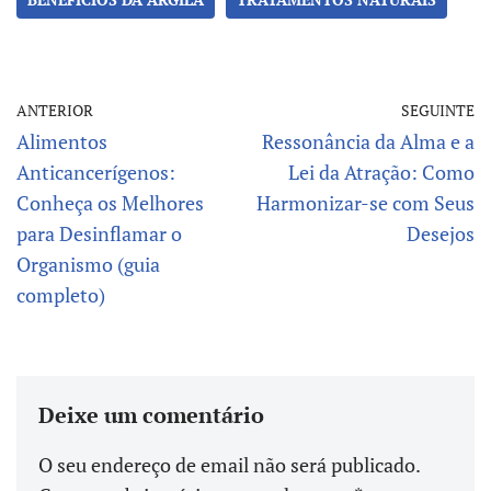
o
m
p
er
k
p
ANTERIOR
SEGUINTE
Alimentos
Ressonância da Alma e a
Anticancerígenos:
Lei da Atração: Como
Conheça os Melhores
Harmonizar-se com Seus
para Desinflamar o
Desejos
Organismo (guia
completo)
Deixe um comentário
O seu endereço de email não será publicado.