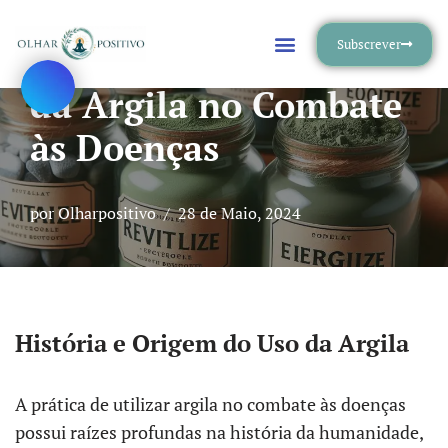
Subscrever
Os Benefícios e Usos
Avançar
para
da Argila no Combate
o
às Doenças
conteúdo
por
Olharpositivo
28 de Maio, 2024
História e Origem do Uso da Argila
A prática de utilizar argila no combate às doenças
possui raízes profundas na história da humanidade,