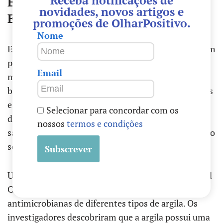
Receba notificações de
Estudos Científicos e Evidências de
novidades, novos artigos e
Eficácia
promoções de OlharPositivo.
Nome
Embora a argila tenha sido amplamente utilizada em
práticas tradicionais ao longo dos séculos, a ciência
Email
moderna também tem investigado os seus
benefícios terapêuticos. Diversos estudos científicos
e ensaios clínicos recentes têm explorado a eficácia
Selecionar para concordar com os
da argila no tratamento de várias condições de
nossos
termos e condições
saúde, oferecendo uma base científica robusta para o
seu uso contínuo.
Um estudo notável publicado no “Journal of Applied
Clay Science” examinou as propriedades
antimicrobianas de diferentes tipos de argila. Os
investigadores descobriram que a argila possui uma