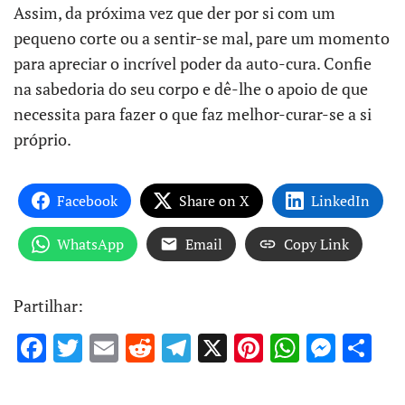
Assim, da próxima vez que der por si com um
pequeno corte ou a sentir-se mal, pare um momento
para apreciar o incrível poder da auto-cura. Confie
na sabedoria do seu corpo e dê-lhe o apoio de que
necessita para fazer o que faz melhor-curar-se a si
próprio.
Facebook
Share on X
LinkedIn
WhatsApp
Email
Copy Link
Partilhar:
F
T
E
R
T
X
Pi
W
M
S
ac
w
m
e
el
nt
h
es
h