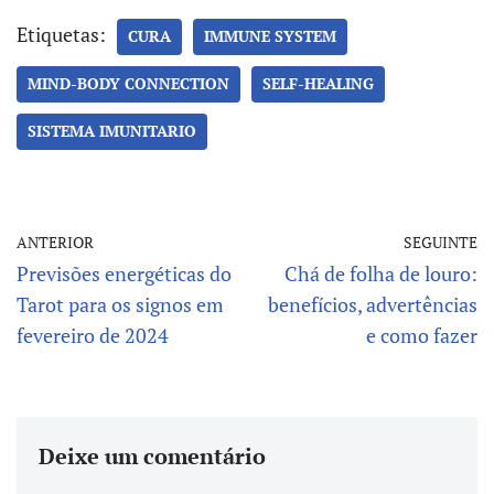
e
it
ai
d
e
er
at
se
ar
b
te
l
di
gr
es
s
n
e
Etiquetas:
CURA
IMMUNE SYSTEM
o
r
t
a
t
A
g
MIND-BODY CONNECTION
SELF-HEALING
o
m
p
er
k
p
SISTEMA IMUNITARIO
ANTERIOR
SEGUINTE
Previsões energéticas do
Chá de folha de louro:
Tarot para os signos em
benefícios, advertências
fevereiro de 2024
e como fazer
Deixe um comentário