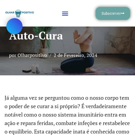
Subscrever
Avançar
O Incrível Poder Da
para
Auto-Cura
o
conteúdo
por
Olharpositivo
2 de Fevereiro, 2024
Já alguma vez se perguntou como o nosso corpo tem
o poder de se curar a si próprio? É verdadeiramente
notável como o nosso sistema imunitário entra em
ação e repara feridas, combate infeções e restabelece
o equilíbrio. Esta capacidade inata é conhecida como