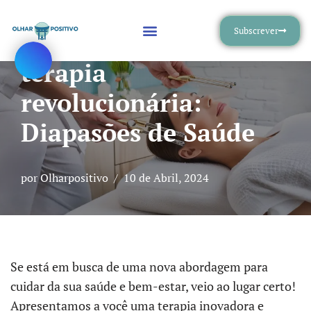
Subscrever
Descubra a nossa nova
Avançar
para
terapia
o
revolucionária:
conteúdo
Diapasões de Saúde
por
Olharpositivo
10 de Abril, 2024
Se está em busca de uma nova abordagem para
cuidar da sua saúde e bem-estar, veio ao lugar certo!
Apresentamos a você uma terapia inovadora e