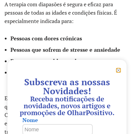
A terapia com diapasões é segura e eficaz para
pessoas de todas as idades e condições físicas. É
especialmente indicada para:
Pessoas com dores crónicas
Pessoas que sofrem de stresse e ansiedade
Pessoas com problemas de sono
Pessoas que desejam melhorar a sua saúde
Subscreva as nossas
geral e bem-estar
Novidades!
Receba notificações de
Esses são apenas alguns exemplos dos benefícios
novidades, novos artigos e
que os Diapasões de Saúde podem proporcionar.
promoções de OlharPositivo.
Cada pessoa pode ter uma experiência única com
Nome
essa terapia, já que ela age de forma holística,
tratando o indivíduo na totalidade.