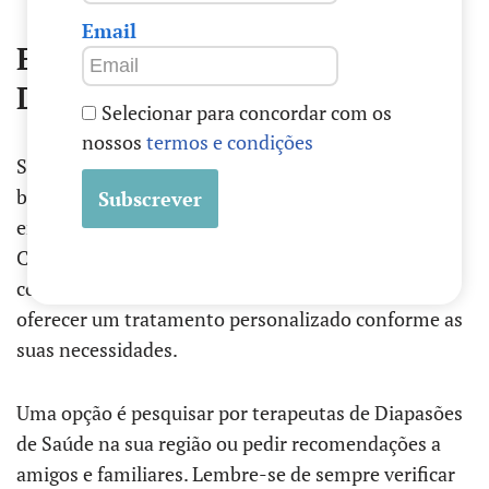
Email
Encontre um terapeuta de
Diapasões de Saúde
Selecionar para concordar com os
nossos
termos e condições
Se ficou interessado e deseja experimentar os
benefícios dos Diapasões de Saúde, é importante
encontrar um terapeuta qualificado e experiente.
Certifique-se de escolher alguém que tenha
conhecimento sobre essa terapia e que possa
oferecer um tratamento personalizado conforme as
suas necessidades.
Uma opção é pesquisar por terapeutas de Diapasões
de Saúde na sua região ou pedir recomendações a
amigos e familiares. Lembre-se de sempre verificar