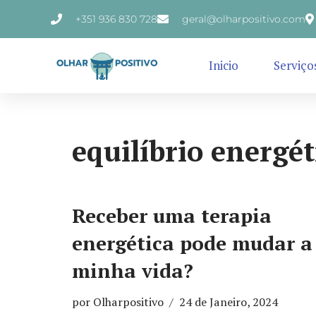
+351 936 830 728
geral@olharpositivo.com
Avançar
para
Inicio
Serviço
o
conteúdo
equilíbrio energét
Receber uma terapia
energética pode mudar a
minha vida?
por
Olharpositivo
24 de Janeiro, 2024