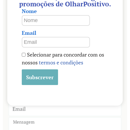
Contatos:
promoções de OlharPositivo.
Rio Maior, Portugal
Nome
+351 936 830 728
Email
reiki@olharpositivo.com
visaotarot@gmail.com
Selecionar para concordar com os
nossos
termos e condições