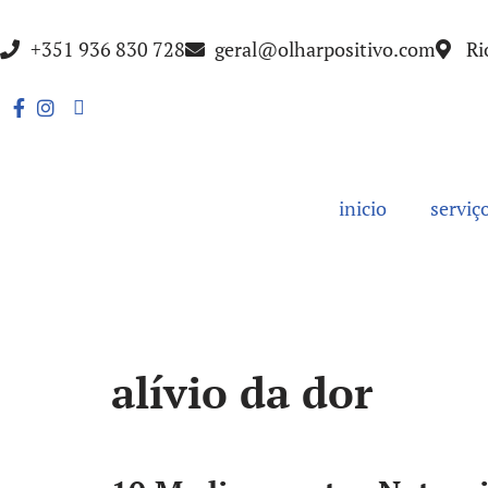
+351 936 830 728
geral@olharpositivo.com
Ri
Avançar
para
o
conteúdo
inicio
serviç
alívio da dor